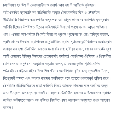
চ্যাম্পিয়ন হয় টিম দি ক্রোম্যাটিক্স ও রানার্স-আপ হয় দি আল্টিমেট কুইজার।
আইএসইউর ফ্যাকাল্টি অব ইঞ্জিনিয়ারিং অ্যান্ড টেকনোলজির ডিন ও টেক্সটাইল
ইঞ্জিনিয়ারিং বিভাগের চেয়ারপার্সন অধ্যাপক মো. আবুল কাসেমের সভাপতিত্বে প্রধান
অতিথি হিসেবে উপস্থিত ছিলেন আইএসইউ উপাচার্য প্রফেসর ড. আব্দুল আউয়াল
খান। এসময় আইএসইউ সিএসই বিভাগের প্রধান প্রফেসর ড. মোঃ হাকিকুর রহমান,
প্রক্টর নাসের ইকবাল, অ্যাপারেল মার্চেন্ডাইজিং অ্যান্ড ম্যানেজমেন্ট বিভাগের চেয়ারম্যান
জগলুল হক মৃধা, টেক্সটাইল ক্লাবের মডারেটর মো: হাসিবুল হাসান, সাবেক মডারেটর মুসা
আলী রেজাসহ বিভিন্ন বিভাগের চেয়ারপার্সন, কর্মকর্তা এবংশিক্ষক-শিক্ষিকা ও শিক্ষার্থীরা
যোগ দেন এ অনুষ্ঠানে।
অনুষ্ঠানে বক্তারা বলেন, এ ধরনের কুইজ প্রতিযোগিতা
পাঠ্যবইয়ের গণ্ডির বাইরে গিয়ে শিক্ষার্থীদের আত্মবিশ্বাস বৃদ্ধি করে, সৃজনশীল চিন্তা,
বিশ্লেষণী দক্ষতা এবং দলগত কাজের মানসিকতা গড়ে তুলতে গুরুত্বপূর্ণ ভূমিকা রাখে।
টেক্সটাইল ইঞ্জিনিয়ারিংয়ের মতো কারিগরি বিষয়ে জ্ঞানকে আনন্দের সঙ্গে অর্জনের জন্য
এমন উদ্যোগ অত্যন্ত প্রশংসনীয়।বক্তারা টেক্সটাইল ক্লাবের এ উদ্যোগকে স্বাগত
জানিয়ে ভবিষ্যতে আরও বড় পরিসরে নিয়মিত এমন আয়োজন অব্যাহত রাখার আহ্বান
জানান।