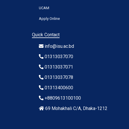
UCAM
Apply Online
Quick Contact
info@isu.ac.bd
01313037070
01313037071
01313037078
01313400600
+8809613100100
69 Mohakhali C/A, Dhaka-1212