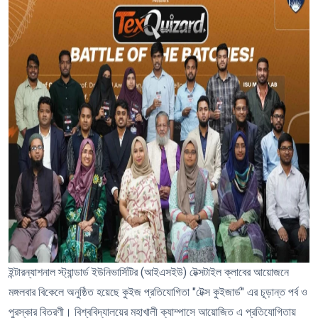
ইন্টারন্যাশনাল স্ট্যান্ডার্ড ইউনিভার্সিটির (আইএসইউ) টেক্সটাইল ক্লাবের আয়োজনে
মঙ্গলবার বিকেলে অনুষ্ঠিত হয়েছে কুইজ প্রতিযোগিতা "টেক্স কুইজার্ড" এর চূড়ান্ত পর্ব ও
পুরস্কার বিতরণী। বিশ্ববিদ্যালয়ের মহাখালী ক্যাম্পাসে আয়োজিত এ প্রতিযোগিতায়